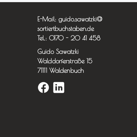
E-Mail: guido.sawatzki@
sortiertbuchstaben.de
Tel.: 0170 - 20 41 458
Guido Sawatzki
Walddorferstraße 15
71111 Waldenbuch