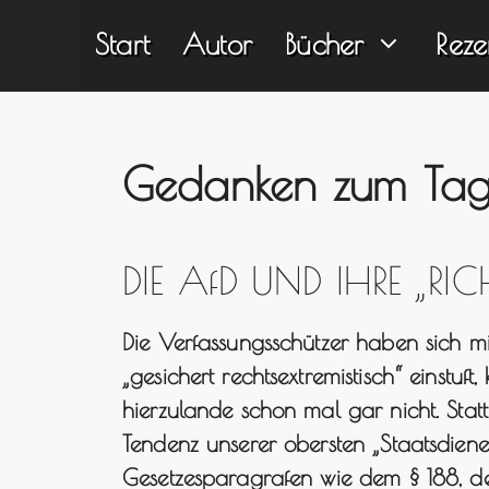
Zum
Start
Autor
Bücher
Reze
Inhalt
springen
Gedanken zum Ta
DIE AfD UND IHRE „RIC
Die Verfassungsschützer haben sich mi
„gesichert rechtsextremistisch“ einstuf
hierzulande schon mal gar nicht. Statt
Tendenz unserer obersten „Staatsdiene
Gesetzesparagrafen wie dem § 188, der