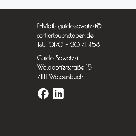
E-Mail: guido.sawatzki@
sortiertbuchstaben.de
Tel.: 0170 - 20 41 458
Guido Sawatzki
Walddorferstraße 15
71111 Waldenbuch