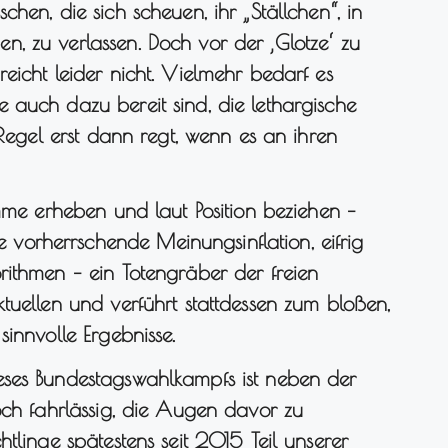
hen, die sich scheuen, ihr „Ställchen“, in
, zu verlassen. Doch vor der ‚Glotze‘ zu
eicht leider nicht. Vielmehr bedarf es
 auch dazu bereit sind, die lethargische
 Regel erst dann regt, wenn es an ihren
imme erheben und laut Position beziehen –
orherrschende Meinungsinflation, eifrig
rithmen – ein Totengräber der freien
tuellen und verführt stattdessen zum bloßen,
innvolle Ergebnisse.
eses Bundestagswahlkampfs ist neben der
och fahrlässig, die Augen davor zu
tlinge spätestens seit 2015 Teil unserer