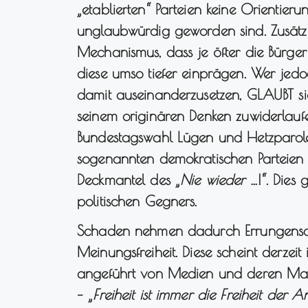
„etablierten“ Parteien keine Orientie
unglaubwürdig geworden sind. Zusätzli
Mechanismus, dass je öfter die Bürger 
diese umso tiefer einprägen. Wer jedoch
damit auseinanderzusetzen, GLAUBT sie
seinem originären Denken zuwiderlau
Bundestagswahl Lügen und Hetzparole
sogenannten demokratischen Parteien 
Deckmantel des „
Nie wieder
…!“. Dies 
politischen Gegners.
Schaden nehmen dadurch Errungenscha
Meinungsfreiheit. Diese scheint derze
angeführt von Medien und deren Ma
– „
Freiheit ist immer die Freiheit der