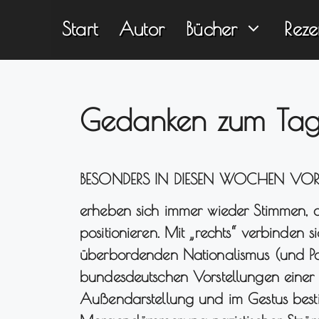
Zum
Start
Autor
Bücher
Reze
Inhalt
springen
Gedanken zum Tag
BESONDERS IN DIESEN WOCHEN VO
erheben sich immer wieder Stimmen, di
positionieren. Mit „rechts“ verbinden s
überbordenden Nationalismus (und Patr
bundesdeutschen Vorstellungen einer D
Außendarstellung und im Gestus besti