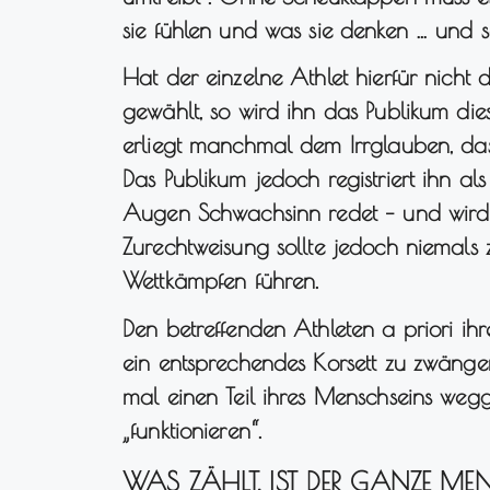
sie fühlen und was sie denken … und sei
Hat der einzelne Athlet hierfür nicht 
gewählt, so wird ihn das Publikum dies
erliegt manchmal dem Irrglauben, dass 
Das Publikum jedoch registriert ihn a
Augen Schwachsinn redet – und wird i
Zurechtweisung sollte jedoch niemals
Wettkämpfen führen.
Den betreffenden Athleten a priori ihre
ein entsprechendes Korsett zu zwängen 
mal einen Teil ihres Menschseins wegg
„funktionieren“.
WAS ZÄHLT, IST DER GANZE ME