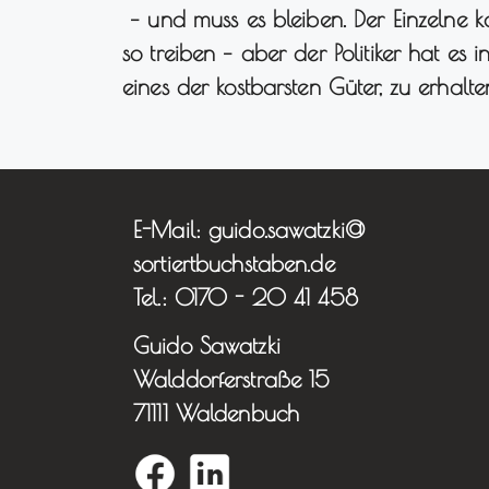
– und muss es bleiben. Der Einzelne k
so treiben – aber der Politiker hat es 
eines der kostbarsten Güter, zu erhalte
E-Mail: guido.sawatzki@
sortiertbuchstaben.de
Tel.: 0170 - 20 41 458
Guido Sawatzki
Walddorferstraße 15
71111 Waldenbuch