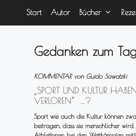
Zum
Start
Autor
Bücher
Reze
Inhalt
springen
Gedanken zum Ta
KOMMENTAR von Guido Sawatzki
„SPORT UND KULTUR HABEN 
VERLOREN“ …?
Sport wie auch die Kultur können zwar
beitragen, dass sie menschlicher wird
AthletInnen bei den Wettkämpfen mitf