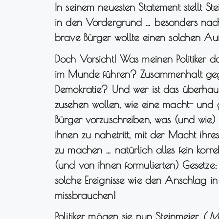
In seinem neuesten Statement stellt 
in den Vordergrund … besonders na
brave Bürger wollte einen solchen Auf
Doch Vorsicht! Was meinen Politiker 
im Munde führen? Zusammenhalt ge
Demokratie? Und wer ist das überhaup
zusehen wollen, wie eine macht- und g
Bürger vorzuschreiben, was (und wie
ihnen zu nahetritt, mit der Macht ihr
zu machen … natürlich alles fein korr
(und von ihnen formulierten) Gesetze;
solche Ereignisse wie den Anschlag i
missbrauchen!
Politiker, mögen sie nun Steinmeier
(„M