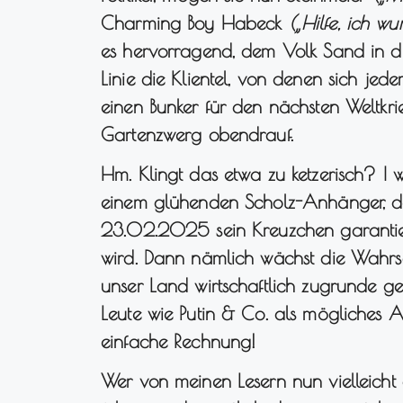
Charming Boy Habeck
(„Hilfe, ich w
es hervorragend, dem Volk Sand in di
Linie die Klientel, von denen sich jed
einen Bunker für den nächsten Weltkri
Gartenzwerg obendrauf.
Hm. Klingt das etwa zu ketzerisch? I
einem glühenden Scholz-Anhänger, d
23.02.2025 sein Kreuzchen garantier
wird. Dann nämlich wächst die Wahrsch
unser Land wirtschaftlich zugrunde ger
Leute wie Putin & Co. als mögliches An
einfache Rechnung!
Wer von meinen Lesern nun vielleicht 