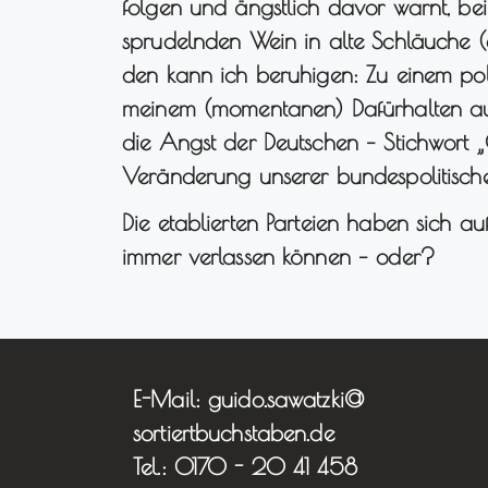
folgen und ängstlich davor warnt, be
sprudelnden Wein in alte Schläuche (di
den kann ich beruhigen: Zu einem pol
meinem (momentanen) Dafürhalten au
die Angst der Deutschen – Stichwort 
Veränderung unserer bundespolitische
Die etablierten Parteien haben sich 
immer verlassen können – oder?
E-Mail: guido.sawatzki@
sortiertbuchstaben.de
Tel.: 0170 - 20 41 458