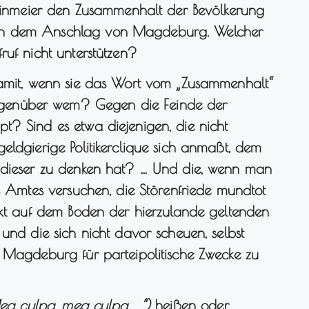
Steinmeier den Zusammenhalt der Bevölkerung
ch dem Anschlag von Magdeburg. Welcher
ruf nicht unterstützen?
damit, wenn sie das Wort vom „Zusammenhalt“
genüber wem? Gegen die Feinde der
t? Sind es etwa diejenigen, die nicht
eldgierige Politikerclique sich anmaßt, dem
) dieser zu denken hat? … Und die, wenn man
es Amtes versuchen, die Störenfriede mundtot
ekt auf dem Boden der hierzulande geltenden
 und die sich nicht davor scheuen, selbst
n Magdeburg für parteipolitische Zwecke zu
ea culpa, mea culpa …“)
heißen oder