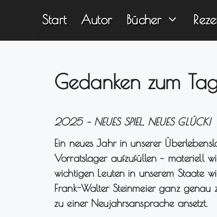
Zum
Start
Autor
Bücher
Reze
Inhalt
springen
Gedanken zum Tag
2025 – NEUES SPIEL, NEUES GLÜCK!
Ein neues Jahr in unserer Überlebenslo
Vorratslager aufzufüllen – materiell w
wichtigen Leuten in unserem Staate wi
Frank-Walter Steinmeier ganz genau 
zu einer Neujahrsansprache ansetzt.