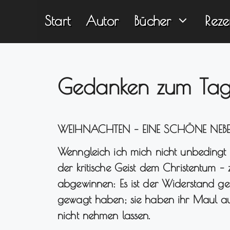
Zum
Start
Autor
Bücher
Reze
Inhalt
springen
Gedanken zum Tag
WEIHNACHTEN – EINE SCHÖNE NEB
Wenngleich ich mich nicht unbedingt
der kritische Geist dem Christentum 
abgewinnen: Es ist der Widerstand geg
gewagt haben; sie haben ihr Maul a
nicht nehmen lassen.