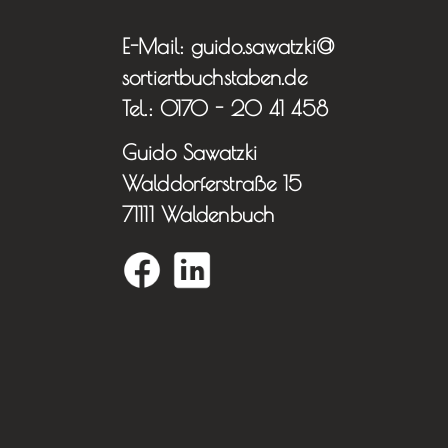
E-Mail: guido.sawatzki@
sortiertbuchstaben.de
Tel.: 0170 - 20 41 458
Guido Sawatzki
Walddorferstraße 15
71111 Waldenbuch