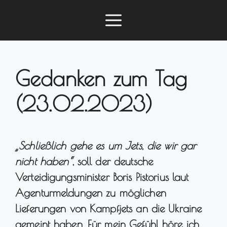
Zum
Menü
Inhalt
springen
Gedanken zum Tag
(23.02.2023)
„Schließlich gehe es um Jets, die wir gar
nicht haben“
, soll der deutsche
Verteidigungsminister Boris Pistorius laut
Agenturmeldungen zu möglichen
Lieferungen von Kampfjets an die Ukraine
gemeint haben. Für mein Gefühl höre ich