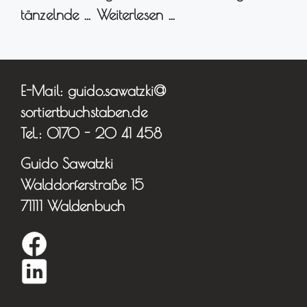
tänzelnde …
Weiterlesen …
E-Mail: guido.sawatzki@
sortiertbuchstaben.de
Tel.: 0170 - 20 41 458
Guido Sawatzki
Walddorferstraße 15
71111 Waldenbuch