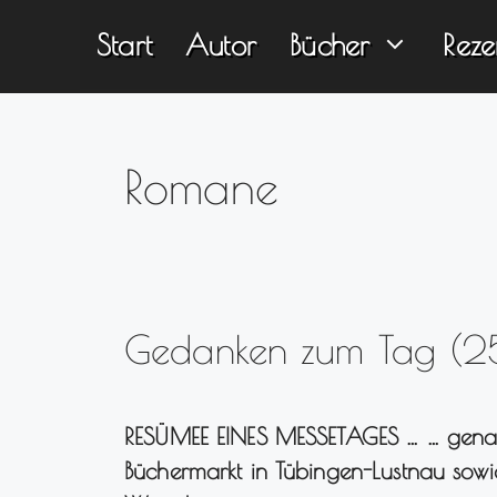
Zum
Start
Autor
Bücher
Reze
Inhalt
springen
Romane
Gedanken zum Tag (25
RESÜMEE EINES MESSETAGES … … gena
Büchermarkt in Tübingen-Lustnau sow