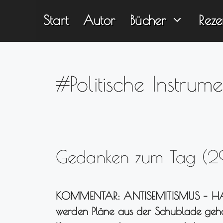
Zum
Start
Autor
Bücher
Reze
Inhalt
springen
#Politische Instrume
Gedanken zum Tag (2
KOMMENTAR: ANTISEMITISMUS – HAUS
werden Pläne aus der Schublade gehol