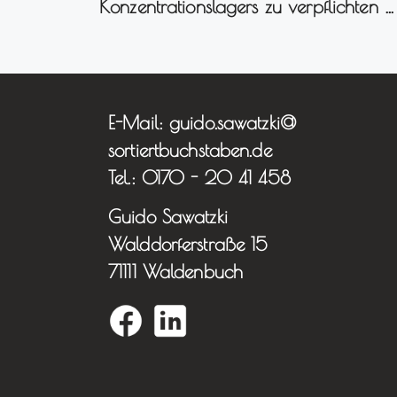
Konzentrationslagers zu verpflichten 
E-Mail: guido.sawatzki@
sortiertbuchstaben.de
Tel.: 0170 - 20 41 458
Guido Sawatzki
Walddorferstraße 15
71111 Waldenbuch