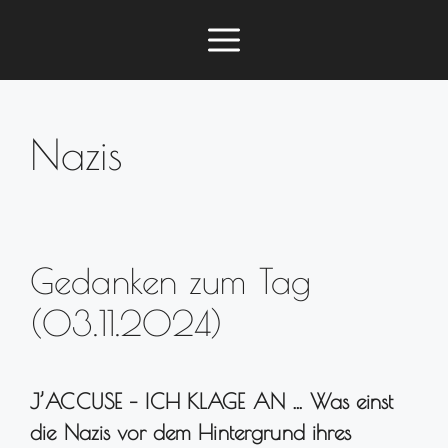
Zum
Menü
Inhalt
springen
Nazis
Gedanken zum Tag
(03.11.2024)
J’ACCUSE – ICH KLAGE AN … Was einst
die Nazis vor dem Hintergrund ihres