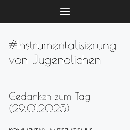
Zum
Menü
Inhalt
springen
#Instrumentalisierung
von Jugendlichen
Gedanken zum Tag
(29.01.2025)