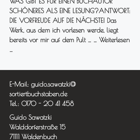
WAS GIBT ES FÜR EINEN BUCHAUTOR
SCHÖNERES ALS EINE LESUNG?ANTWORT:
DIE VORFREUDE AUF DIE NÄCHSTE! Das
Werk, aus dem ich vorlesen werde, liegt
bereits vor mir auf dem Pult … …
Weiterlesen
…
E-Mail: guido.sawatzki@
sortiertbuchstaben.de
Tel.: 0170 - 20 41 458
Guido Sawatzki
Walddorferstraße 15
71111 Waldenbuch