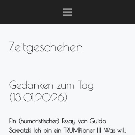
Zum
Menü
Inhalt
springen
Zeitgeschehen
Gedanken zum Tag
(13.01.2026)
Ein (humoristischer) Essay von Guido
Sawatzki Ich bin ein TRUMPianer !!! Was will