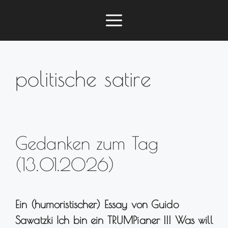
Zum
Menü
Inhalt
springen
politische satire
Gedanken zum Tag
(13.01.2026)
Ein (humoristischer) Essay von Guido
Sawatzki Ich bin ein TRUMPianer !!! Was will