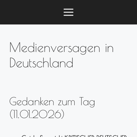
Zum
Menü
Inhalt
springen
Medienversagen in
Deutschland
Gedanken zum Tag
(11.01.2026)