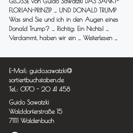
GLOSSE von Guido Sawatzki DAS SANKT-
FLORIAN-PRINZIP … UND DONALD TRUMP
Was sind Sie und ich in den Augen eines
Donald Trump? … Richtig: Ein Nichts! …
Verdammt, haben wir ein …
Weiterlesen …
E-Mail: guido.sawatzki@
sortiertbuchstaben.de
Tel.: 0170 - 20 41 458
Guido Sawatzki
Walddorferstraße 15
71111 Waldenbuch